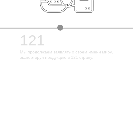
Турции, и мы были наг
за наш вклад в экономик
заявлять о своем имени миру,
дукцию в 121 страну.