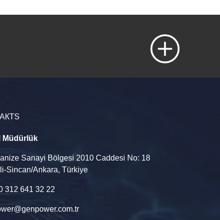
АКТS
l Müdürlük
ganize Sanayi Bölgesi 2010 Caddesi No: 18
li-Sincan/Ankara, Türkiye
90 312 641 32 22
wer@genpower.com.tr