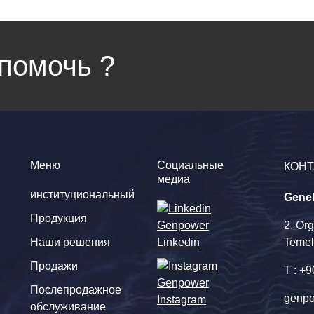
помочь ?
Меню
Социальные
КОНТ
медиа
институциональный
Gene
Продукция
2. Or
Наши решения
Linkedin
Temel
Продажи
T : +
Послепродажное
genpo
Instagram
обслуживание