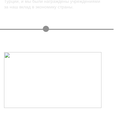
раждены учреждениями
у страны.
+
4578
Мы продолжаем быть лидером в
4578 различных видов продукци