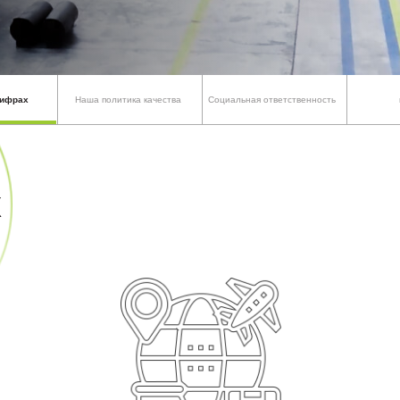
цифрах
Наша политика качества
Социальная ответственность
х
500
Мы неоднакратно были 
«500 лучших компаний 
ежегодно оцениваются 
ведущими учреждениям