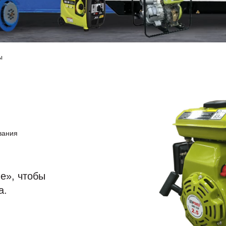
ы
вания
е», чтобы
а.