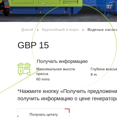
Сертификаты качества
r Новости
Технические документы
адаваемые
Домой
Крупнейший в мире
Водяные насос
GBP 15
икация
Получать информацию
Максимальная высота
Глубина всасы
пресса
8 m
60 mms
*Нажмите кнопку «Получить предложени
получить информацию о цене генератор
Получать цитату