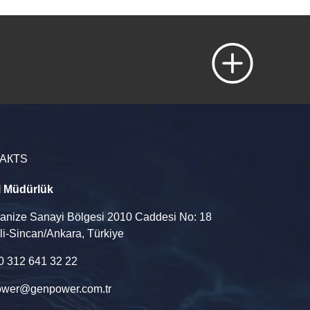
АКТS
l Müdürlük
ganize Sanayi Bölgesi 2010 Caddesi No: 18
li-Sincan/Ankara, Türkiye
90 312 641 32 22
wer@genpower.com.tr