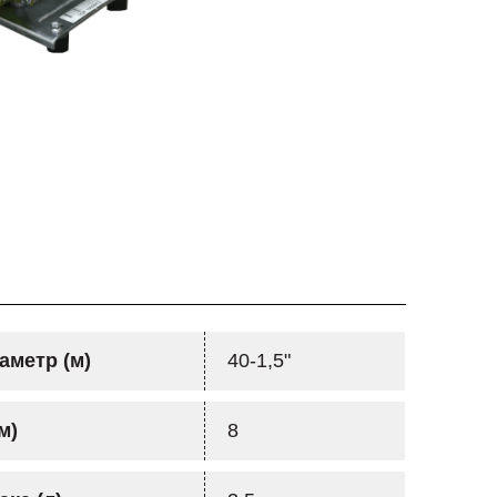
аметр (м)
40-1,5"
м)
8