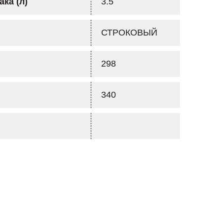
ка (л)
3.5
СТРОКОВЫЙ
298
340