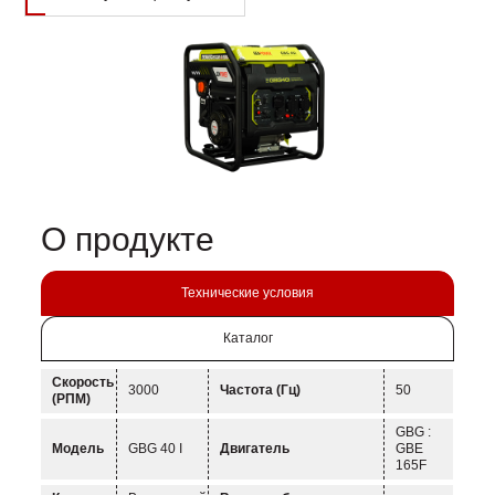
О продукте
Технические условия
Каталог
Скорость
3000
Частота (Гц)
50
(РПМ)
GBG :
Модель
GBG 40 I
Двигатель
GBE
165F