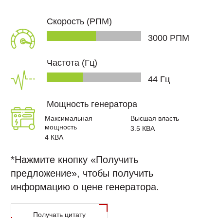
задаваемые
Сертификаты качества
центров
световой
вопросы
карьера
обработки
башни
r Новости
Скорость (РПМ)
Технические документы
Сертификаты
данных
Контактs
Генераторы
качества
3000
РПМ
Телекоммуникационные
переменного
адаваемые
Технические
решения
тока
ПОСЛЕПРОДАЖНОЕ
документы
ОБСЛУЖИВАНИЕ
Частота (Гц)
Когенерация
и
46
Гц
тридженерация
Решения
икация
Мощность генератора
для
TR
сейсмических
Максимальная
Высшая власть
генераторов
EN
мощность
3.5
КВА
4
КВА
Дистанционный
|
мониторинг,
FR
управление
*Нажмите кнопку «Получить
и
предложение», чтобы получить
|
облако
информацию о цене генератора.
РУС
Расчет
мощности
العربية
Получать цитату