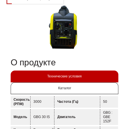
О продукте
Технические условия
Каталог
Скорость
3000
Частота (Гц)
50
(РПМ)
GBG :
Модель
GBG 30 IS
Двигатель
GBE
152F