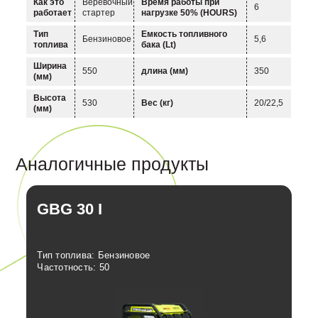
Как это
Веревочный
Время работы при
6
работает
стартер
нагрузке 50% (HOURS)
Тип
Емкость топливного
Бензиновое
5,6
топлива
бака (Lt)
Ширинa
550
длина (мм)
350
(мм)
Высота
530
Вес (кг)
20/22,5
(мм)
Аналогичные продукты
GBG 30 I
Тип топлива: Бензиновое
Частотность: 50