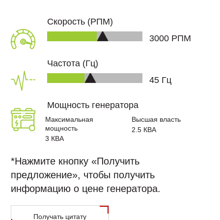
задаваемые
Сертификаты качества
центров
световой
вопросы
карьера
обработки
башни
r Новости
Скорость (РПМ)
Технические документы
Сертификаты
данных
Контактs
Генераторы
качества
3000
РПМ
Телекоммуникационные
переменного
адаваемые
Технические
решения
тока
ПОСЛЕПРОДАЖНОЕ
документы
ОБСЛУЖИВАНИЕ
Частота (Гц)
Когенерация
и
47
Гц
тридженерация
Решения
икация
Мощность генератора
для
TR
сейсмических
Максимальная
Высшая власть
генераторов
EN
мощность
2.5
КВА
3
КВА
Дистанционный
|
мониторинг,
FR
управление
*Нажмите кнопку «Получить
и
предложение», чтобы получить
|
облако
информацию о цене генератора.
РУС
Расчет
мощности
العربية
Получать цитату