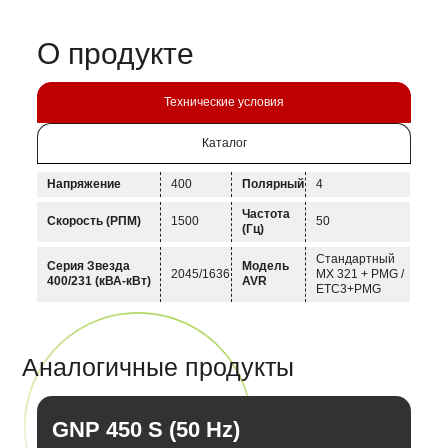
О продукте
Технические условия
Каталог
Напряжение
400
Полярный
4
Частота
Скорость (РПМ)
1500
50
(Гц)
Стандартный
Серия Звезда
Модель
2045/1636
MX 321 + PMG /
400/231 (кВА-кВт)
AVR
ETC3+PMG
Аналогичные продукты
GNP 450 S (50 Hz)
G