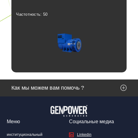
Частотность: 50
Час
Отзывы
Как мы можем вам помочь ?
Linkedin
Facebook
Меню
Социальные медиа
Instagram
Twitter
институциональный
Linkedin