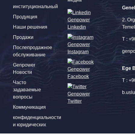
институциональный
Gene
Продукция
2. Or
Наши решения
Linkedin
Temel
Продажи
T : +
Послепродажное
genpo
Instagram
обслуживание
Genpower
Ege 
Новости
Facebook
T : +
Часто
задаваемые
b.usl
вопросы
Twitter
Коммуникация
конфиденциальности
и юридических