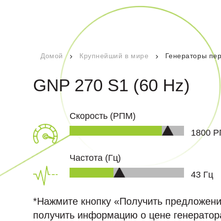
Сертификаты качества
r Новости
Технические документы
адаваемые
Домой
Крупнейший в мире
Генераторы пер
GNP 270 S1 (60 Hz)
икация
Скорость (РПМ)
1800
Р
Частота (Гц)
49
Гц
*Нажмите кнопку «Получить предложени
получить информацию о цене генератор