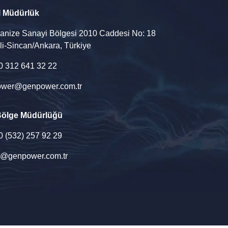
l Müdürlük
ganize Sanayi Bölgesi 2010 Caddesi No: 18
li-Sincan/Ankara, Türkiye
90 312 641 32 22
wer@genpower.com.tr
Bölge Müdürlüğü
90 (532) 257 92 29
u@genpower.com.tr