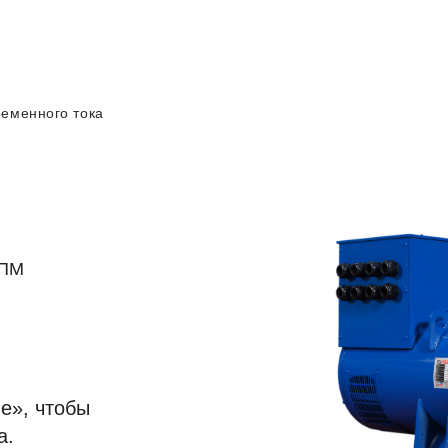
еменного тока
ПМ
е», чтобы
а.