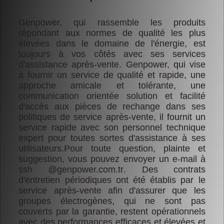
Genpower
nombres
Source
Les
Nouvelles
Responsabilité Sociale
ces
Notre
systèmes
Pompes
Genpower, qui rassemble les produits
Politique
synchrones
Â
FAQ
répondant aux normes de qualité les plus
Carrière
de
Eau
élevées dans le domaine de l'énergie, est
Les
ente
Communication
Qualité
toujours à vos côtés avec ses services
Solutions
Générateurs
Nos certificats de
Responsabilité
de
d'assistance après-vente. Genpower, qui vise
Tour
qualité
SERVICES
Sociale
Centre
à fournir un service de qualité et rapide, une
Lumière
ower
APRÈS-
de
approche amicale et tolérante, une
Carrière
Documents techniques
Alternateurs
VENTE
Données
communication orientée solution et facilité
Nos
d'accès aux pièces de rechange dans ses
es
Les
certificats
politiques de service après-vente, il fournit un
solutions
de
service rapide avec son personnel technique
télécom
qualité
TR
expert pour toutes sortes d'assistance à ses
Cogénération
EN
utilisateurs.Pour toute question, plainte et
Documents
&
suggestion, vous pouvez envoyer un e-mail à
|
techniques
Trigénération
ssh @genpower.com.tr
. Des contrats
FR
unication
d'entretien périodiques ont été établis par le
Les
|
service après-vente afin d'assurer que les
Solutions
РУС
de
groupes électrogènes, qui ne sont pas
العربية
Générateur
couverts par la garantie, restent opérationnels
Sysmiques
avec des performances efficaces et élevées et