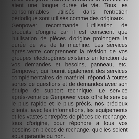
aient une longue durée de vie. Tous les
Suivie
consommables utilisés dans l'entretien
à
périodique sont utilisés comme des originaux.
distance,
Genpower recommande l'utilisation de
Système
produits d'origine car il est conscient que
de
l'utilisation de pièces d'origine prolongera la
contrôle
et
durée de vie de la machine. Les services
Nuage
après-vente comprennent la révision de vos
groupes électrogènes existants en fonction de
Puissance
vos demandes et besoins, panneau, etc.
Calcul
Genpower, qui fournit également des services
complémentaires de matériel, répond à toutes
sortes de questions et de demandes avec son
équipe de support technique. Le service
après-vente de Genpower vous offre le service
le plus rapide et le plus précis, nos précieux
clients, avec les informations, les équipements
et les vastes entrepôts de pièces de rechange,
tous d'origine, pour répondre à tous vos
besoins en pièces de rechange, qu'elles soient
sous garantie ou non.