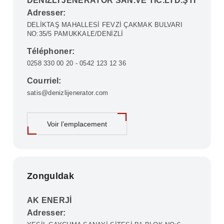
DENİZLİ JENERATÖR SAN.VE TİC.LTD.ŞTİ
Adresser:
DELİKTAŞ MAHALLESİ FEVZİ ÇAKMAK BULVARI
NO:35/5 PAMUKKALE/DENİZLİ
Téléphoner:
0258 330 00 20 - 0542 123 12 36
Courriel:
satis@denizlijenerator.com
Voir l’emplacement
Zonguldak
AK ENERJİ
Adresser: