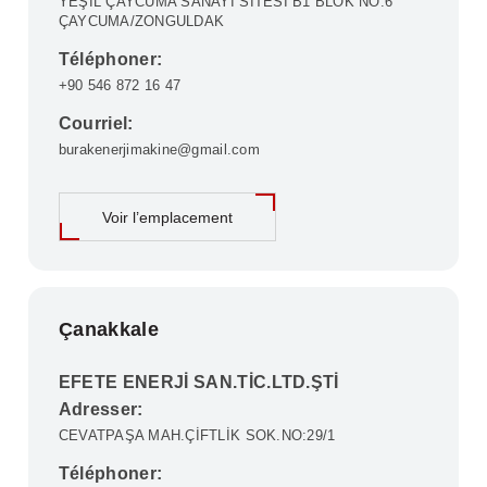
YEŞİL ÇAYCUMA SANAYİ SİTESİ B1 BLOK NO:6
ÇAYCUMA/ZONGULDAK
Téléphoner:
+90 546 872 16 47
Courriel:
burakenerjimakine@gmail.com
Voir l’emplacement
Çanakkale
EFETE ENERJİ SAN.TİC.LTD.ŞTİ
Adresser:
CEVATPAŞA MAH.ÇİFTLİK SOK.NO:29/1
Téléphoner: