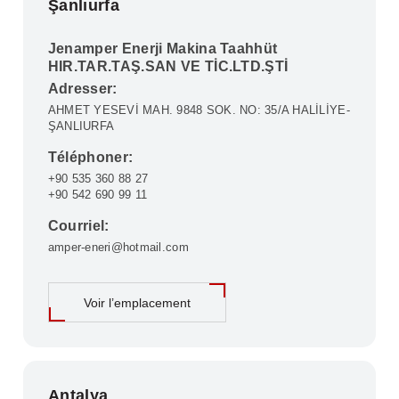
Şanlıurfa
Jenamper Enerji Makina Taahhüt
HIR.TAR.TAŞ.SAN VE TİC.LTD.ŞTİ
Adresser:
AHMET YESEVİ MAH. 9848 SOK. NO: 35/A HALİLİYE-
ŞANLIURFA
Téléphoner:
+90 535 360 88 27
+90 542 690 99 11
Courriel:
amper-eneri@hotmail.com
Voir l’emplacement
Antalya