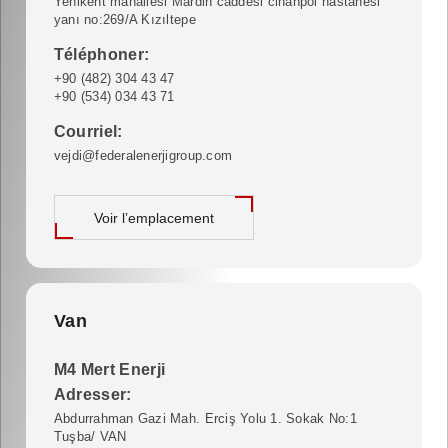
Yenikent mahallesi Mardin caddesi cihanpol hastanesi
yanı no:269/A Kızıltepe
Téléphoner:
+90 (482) 304 43 47
+90 (534) 034 43 71
Courriel:
vejdi@federalenerjigroup.com
Voir l’emplacement
Van
M4 Mert Enerji
Adresser:
Abdurrahman Gazi Mah. Erciş Yolu 1. Sokak No:1
Tuşba/ VAN