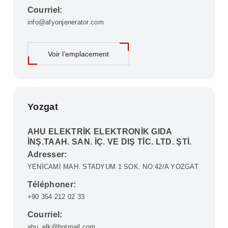
Courriel:
info@afyonjenerator.com
Voir l’emplacement
Yozgat
AHU ELEKTRİK ELEKTRONİK GIDA
İNŞ.TAAH. SAN. İÇ. VE DIŞ TİC. LTD. ŞTİ.
Adresser:
YENİCAMİ MAH. STADYUM 1 SOK. NO:42/A YOZGAT
Téléphoner:
+90 354 212 02 33
Courriel:
ahu_elk@hotmail.com