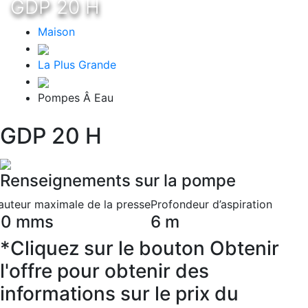
GDP 20 H
Maison
La Plus Grande
Pompes Â Eau
GDP 20 H
Renseignements sur la pompe
auteur maximale de la presse
Profondeur d’aspiration
40 mms
6 m
*Cliquez sur le bouton Obtenir
l'offre pour obtenir des
informations sur le prix du