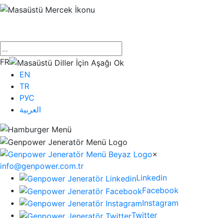
×
FR
EN
TR
РУС
العربية
×
info@genpower.com.tr
Linkedin
Facebook
Instagram
Twitter