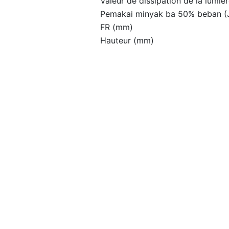
Valeur de dissipation de la lumiè
Pemakai minyak ba 50% beban 
FR (mm)
Hauteur (mm)