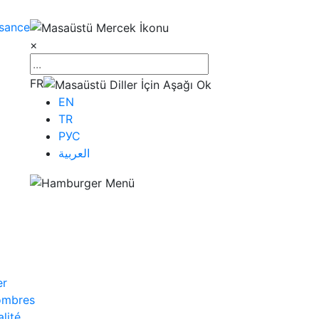
ssance
×
FR
EN
TR
РУС
العربية
er
ombres
lité