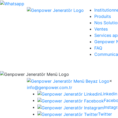
Institutionn
Produits
Nos Solutio
Ventes
Services ap
Genpower N
FAQ
Communica
×
info@genpower.com.tr
Linkedin
Faceb
Instag
Twitter