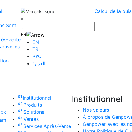
el
Calcul de la pui
×
ns Sont
FR
rès-vente
EN
ouvelles
TR
РУС
tion
العربية
Institutionnel
01.
Institutionnel
02.
Produits
Nos valeurs
03.
Solutions
ook
À propos de Genpow
04.
Ventes
ram
Genpower avec les n
05.
Services Après-Vente
Notre Politique de Qua
06.