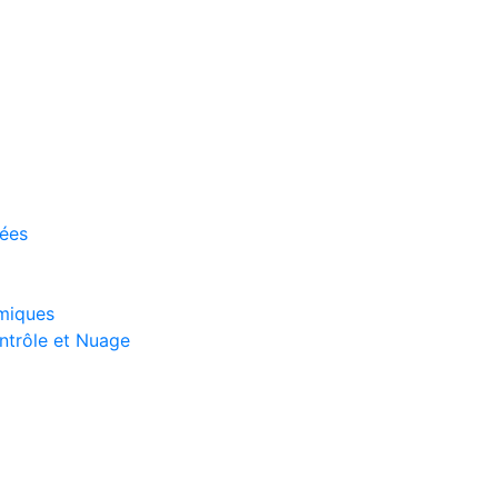
nées
smiques
ntrôle et Nuage