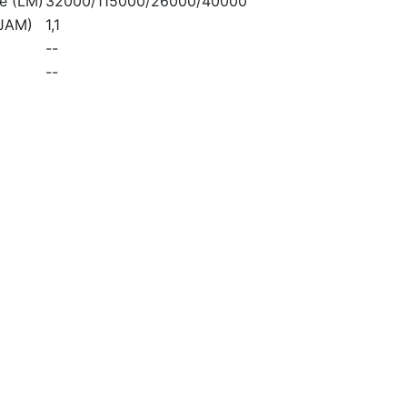
re (LM)
32000/115000/26000/40000
(JAM)
1,1
--
--