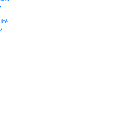
e
lité
s