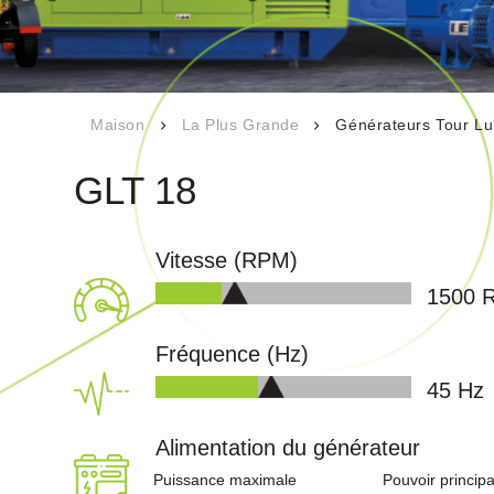
Carrière
ente
Nos certificats de
qualité
ower
Documents techniques
Maison
La Plus Grande
Générateurs Tour L
es
GLT 18
Vitesse (RPM)
1500
unication
Fréquence (Hz)
50
Hz
Alimentation du générateur
Puissance maximale
Pouvoir principa