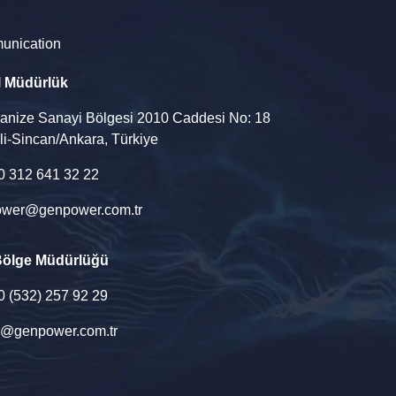
unication
l Müdürlük
ganize Sanayi Bölgesi 2010 Caddesi No: 18
li-Sincan/Ankara, Türkiye
90 312 641 32 22
wer@genpower.com.tr
Bölge Müdürlüğü
90 (532) 257 92 29
u@genpower.com.tr