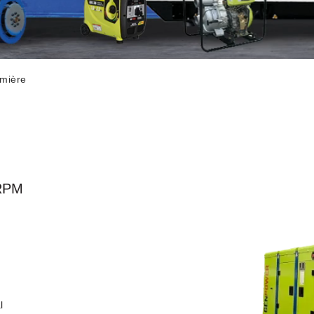
umière
RPM
l