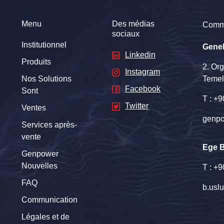
Menu
Des médias
Comm
sociaux
Institutionnel
Gene
Linkedin
Produits
2. Or
Instagram
Nos Solutions
Temel
Facebook
Sont
T : +
Twitter
Ventes
genpo
Services après-
vente
Ege 
Genpower
Nouvelles
T : +
FAQ
b.usl
Communication
Légales et de