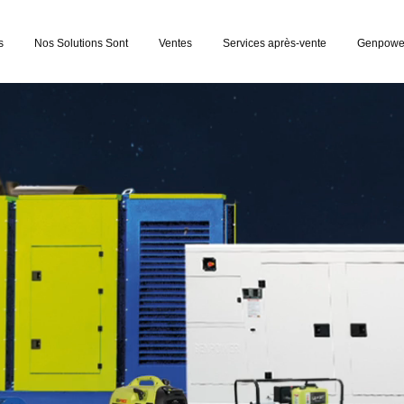
s
Nos Solutions Sont
Ventes
Services après-vente
Genpower