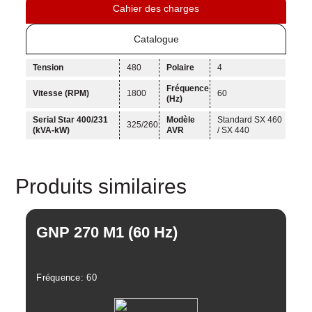
Cahier des charges
Suivie
à
Catalogue
distance,
Système
Tension
480
Polaire
4
de
contrôle
Fréquence
Vitesse (RPM)
1800
60
et
(Hz)
Nuage
Serial Star 400/231
Modèle
Standard SX 460
325/260
(kVA-kW)
AVR
/ SX 440
Puissance
Calcul
Produits similaires
GNP 270 M1 (60 Hz)
Fréquence: 60