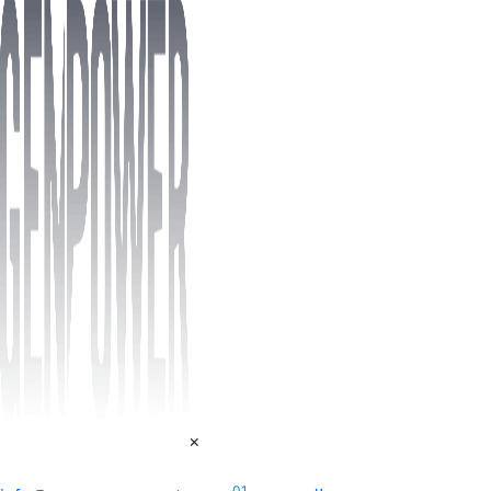
×
01.