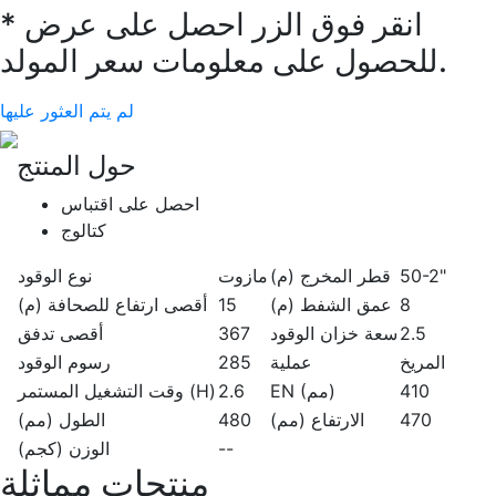
* انقر فوق الزر احصل على عرض
للحصول على معلومات سعر المولد.
لم يتم العثور عليها
حول المنتج
احصل على اقتباس
كتالوج
50-2"
قطر المخرج (م)
مازوت
نوع الوقود
8
عمق الشفط (م)
15
أقصى ارتفاع للصحافة (م)
2.5
سعة خزان الوقود
367
أقصى تدفق
المريخ
عملية
285
رسوم الوقود
410
EN (مم)
2.6
وقت التشغيل المستمر (H)
470
الارتفاع (مم)
480
الطول (مم)
--
الوزن (كجم)
منتجات مماثلة