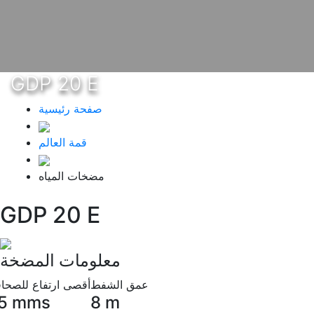
GDP 20 E
صفحة رئيسية
قمة العالم
مضخات المياه
GDP 20 E
معلومات المضخة
عمق الشفط
أقصى ارتفاع للصحاف
5 mms
8 m