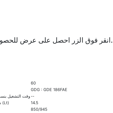
* انقر فوق الزر احصل على عرض للحصول على معلومات سعر المولد.
60
GDG : GDE 186FAE
--
وقت التشغيل بنسبة 50٪ (ساع
14.5
سعة خزان الوقود (Lt)
850/945