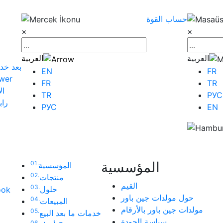
حساب القوة
×
×
العربية
العربية
بعد خد
EN
FR
أخبار
FR
TR
ال
TR
РУС
راب
РУС
EN
المؤسسية
01.
المؤسسية
02.
منتجات
القيم
03.
حلول
ook
حول مولدات جين باور
04.
المبيعات
مولدات جين باور بالأرقام
05.
خدمات ما بعد البيع
سياسة الجودة
06.