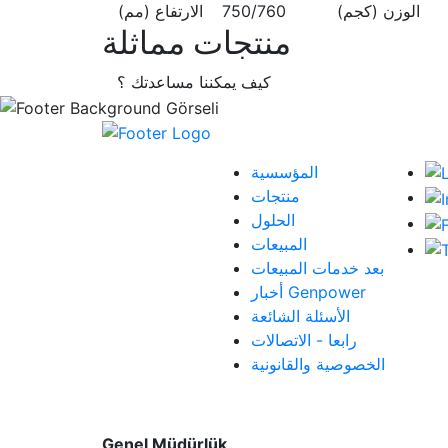
الوزن (كجم)
750/760
الارتفاع (مم)
منتجات مماثلة
كيف يمكننا مساعدتك ؟
ال ميديا
القائمة
المؤسسية
منتجات
الحلول
المبيعات
بعد خدمات المبيعات
أخبار Genpower
الأسئلة الشائعة
رابعا - الاتصالات
الخصوصية والقانونية
طرق الاتصال
Genel Müdürlük