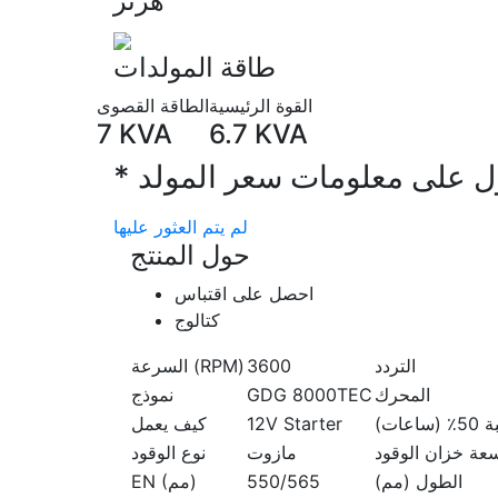
هرتز
طاقة المولدات
القوة الرئيسية
الطاقة القصوى
7
KVA
6.7
KVA
لم يتم العثور عليها
حول المنتج
احصل على اقتباس
كتالوج
التردد
3600
السرعة (RPM)
المحرك
GDG 8000TEC
نموذج
ات)
12V Starter
كيف يعمل
مازوت
نوع الوقود
الطول (مم)
550/565
EN (مم)