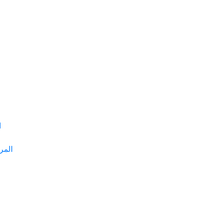
ا
المر