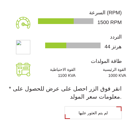
جين
محمولة
باور
الحلول
6.
السرعة (RPM)
المبيعات
مولدات
بالأرقام
الهجينة
1500
RPM
اللحام
er
سياسة
أخبار
الأنظمة
التردد
مضخات
الجودة
المتزامنة
7.
Genpower
هرتز
46
المياه
المسؤولية
حلول
مولدات
الاجتماعية
الأسئلة
مراكز
الش
طاقة المولدات
أبراج
البيانات
القوة الرئيسية
القوة الاحتياطية
مهنة
الشائعة
8.
الإضاءة
1100
KVA
1000
KVA
حلول
شهادات
مولدات
طرق
* انقر فوق الزر احصل على عرض للحصول على
الاتصالات
الا
الجودة
التيار
معلومات سعر المولد.
التوليد
الاتصال
وثائق
المتناوب
المشترك
تقنية
لم يتم العثور عليها
للطاقة
خدمات
والتوليد
ما