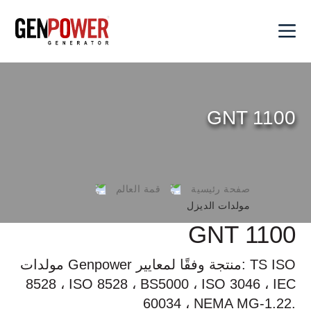
×
1.
المؤسسية
GNT 1100
2.
القيم
3.
منتجات
صفحة رئيسية
قمة العالم
حول
مولدات الديزل
مولدات
4.
GNT 1100
جين
مولدات
مولدات Genpower منتجة وفقًا لمعايير: TS ISO
5.
باور
الحلول
الديزل
8528 ، ISO 8528 ، BS5000 ، ISO 3046 ، IEC
مولدات
60034 ، NEMA MG-1.22.
مولدات
بعد