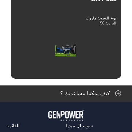
نوع الوقود: مازوت
التردد: 50
استعراض
كيف يمكننا مساعدتك ؟
سوسيال ميديا
القائمة