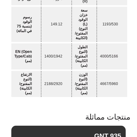
(V)
سعة
خزان
رسوم
الوقود
الوقود
149.12
(L)
1193/530
(بنسبة 75
(النوع
في المائة)
المفتوح/
الكابينة)
الطول
(النوع
EN (Open
4000/5166
المفتوح/
1400/1942
Type/Cab)
الكابينة)
(مم)
(مم)
الوزن
الارتفاع
(النوع
(النوع
4667/5960
المفتوح/
2188/2920
المفتوح/
الكابينة)
الكابينة)
(مم)
(مم)
منتجات مماثلة
GNT 935