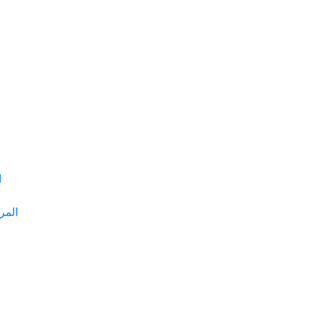
ا
المر