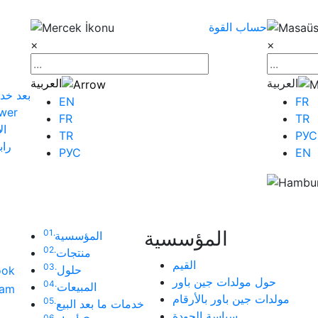
حساب القوة
×
×
العربية
العربية
بعد خد
EN
FR
أخبار
FR
TR
ال
TR
РУС
راب
РУС
EN
المؤسسية
01.
المؤسسية
02.
منتجات
القيم
03.
حلول
ook
حول مولدات جين باور
04.
المبيعات
ram
مولدات جين باور بالأرقام
05.
خدمات ما بعد البيع
سياسة الجودة
06.