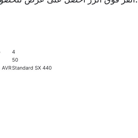
4
ق
50
Standard SX 440
نموذج AVR