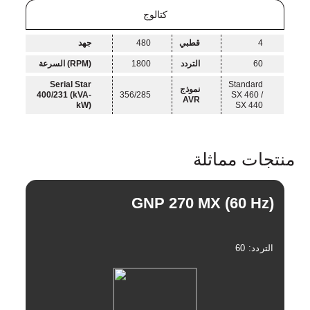
بعد
كتالوج
الثلاثي
البيع
حلول
4
قطبي
480
جهد
المولدات
60
التردد
1800
السرعة (RPM)
الزلزالية
Serial Star
Standard
نموذج
400/231 (kVA-
356/285
SX 460 /
AVR
TR
kW)
SX 440
المراقبة
EN
والتحكم
عن
منتجات مماثلة
|
بعد
FR
والنظام
GNP 270 MX (60 Hz)
|
السحابي
РУС
حساب
التردد: 60
العربية
الطاقة