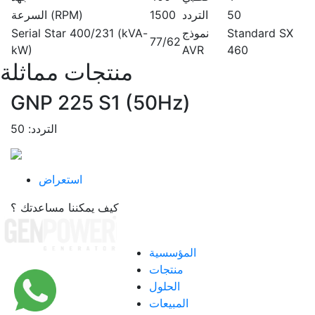
50
التردد
1500
السرعة (RPM)
Standard SX
نموذج
Serial Star 400/231 (kVA-
77/62
kW)
AVR
460
منتجات مماثلة
GNP 225 S1 (50Hz)
التردد: 50
استعراض
كيف يمكننا مساعدتك ؟
القائمة
المؤسسية
منتجات
الحلول
المبيعات