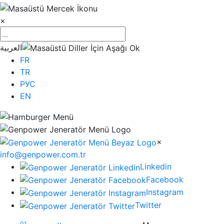
×
العربية
FR
TR
РУС
EN
×
info@genpower.com.tr
Linkedin
Facebook
Instagram
Twitter
01.